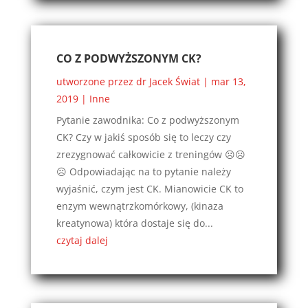
CO Z PODWYŻSZONYM CK?
utworzone przez
dr Jacek Świat
|
mar 13,
2019
|
Inne
Pytanie zawodnika: Co z podwyższonym
CK? Czy w jakiś sposób się to leczy czy
zrezygnować całkowicie z treningów ☹️☹️
☹️ Odpowiadając na to pytanie należy
wyjaśnić, czym jest CK. Mianowicie CK to
enzym wewnątrzkomórkowy, (kinaza
kreatynowa) która dostaje się do...
czytaj dalej