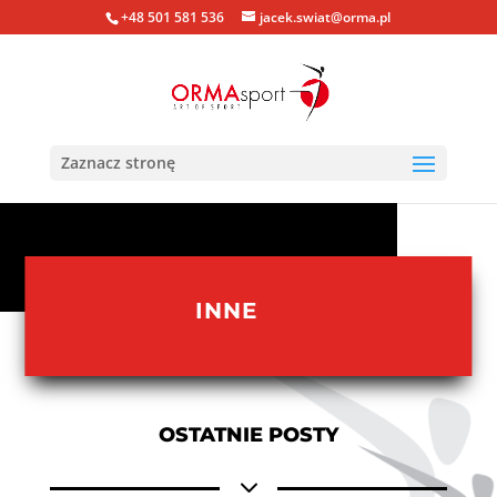
+48 501 581 536
jacek.swiat@orma.pl
Zaznacz stronę
INNE
OSTATNIE POSTY
3