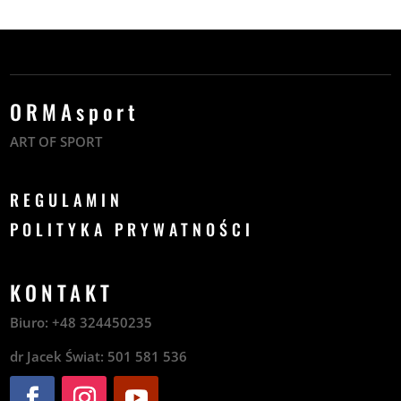
ORMAsport
ART OF SPORT
REGULAMIN
POLITYKA PRYWATNOŚCI
KONTAKT
Biuro:
+48
324450235
dr Jacek Świat:
501 581 536