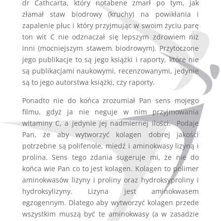
dr Cathcarta, który notabene zmarł po tym, jak
złamał staw biodrowy (kruchy) na powikłania i
zapalenie płuc i który przyjmując w swoim życiu parę
ton wit C nie odznaczał się lepszym zdrowiem niż
inni (mocniejszym stawem biodrowym). Przytoczone
jego publikacje to są jego książki i raporty, które nie
są publikacjami naukowymi, recenzowanymi, jedynie
są to jego autorstwa książki, czy raporty.
Ponadto nie do końca zrozumiał Pan sens mojego
filmu, gdyż ja nie neguje w nim przyjmowania
witaminy C, a jedynie jej nadmiernej ilości. Podaje
Pan, że aby wytworzyć kolagen dobrej jakości
potrzebne są polifenole, miedź i aminokwasy lizyną i
prolina. Sens tego zdania sugeruje mi, że nie do
końca wie Pan co to jest kolagen. Kolagen to polimer
aminokwasów lizyny i proliny oraz hydroksyproliny i
hydroksylizyny. Lizyna jest aminokwasem
egzogennym. Dlatego aby wytworzyć kolagen przede
wszystkim muszą być te aminokwasy (a w zasadzie