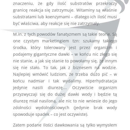
znaczeniu, że gdy ilość substratów przekroczy
granicę reakcja się zatrzymuje. Witaminy są właśnie
substratami lub koenzymami – dlatego ich ilość musi
być właściwa, aby reakcje się nie zatrzymały.
M.in. z tych powodów fanatyzmem są takie teorie. Są
one czystym marketingiem tzn: szukamy takiego
środka, który tolerowany jest przez organizm i
podajemy gigantyczne dawki – w końcu nic złego się
nie stanie, a jak się stanie to powołamy się, że innym
się nie stało. To tak, jak z biznesem na wodzie.
Najlepiej wmówić ludziom, że trzeba dużo pić – w
końcu nadmiar i tak wydalimy. Hiperhydratacja
jedynie nasili diurezę…. Oczywiście organizm
przyzwyczaji się do dużej dawki wody i będzie tą
diurezę miał nasiloną, ale nic to nie wniesie do jego
zdolności wydolnościowych (jedynie brak wody
spowoduje spadek – co jest oczywiste).
Zatem podane ilości dawkowania są tylko wymysłem