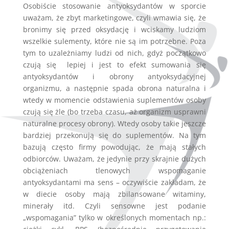
Osobiście stosowanie antyoksydantów w sporcie
uważam, że zbyt marketingowe, czyli wmawia się, że
bronimy się przed oksydację i wciskamy ludziom
wszelkie sulementy, które nie są im potrzebne. Poza
tym to uzależniamy ludzi od nich, gdyż początkowo
czują się lepiej i jest to efekt sumowania się
antyoksydantów i obrony antyoksydacyjnej
organizmu, a następnie spada obrona naturalna i
wtedy w momencie odstawienia suplementów osoby
czują się żle (bo trzeba czasu, aż organizm usprawni
naturalne procesy obrony). Wtedy osoby takie jeszcze
bardziej przekonują się do suplementów. Na tym
bazują często firmy powodując, że mają stałych
odbiorców. Uważam, że jedynie przy skrajnie dużych
obciążeniach tlenowych wspomaganie
antyoksydantami ma sens – oczywiście zakładam, że
w diecie osoby mają zbilansowane witaminy,
minerały itd. Czyli sensowne jest podanie
„wspomagania” tylko w określonych momentach np.: