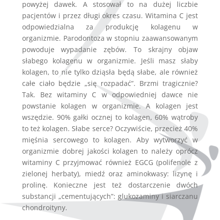
powyżej dawek. A stosował to na dużej liczbie
pacjentów i przez długi okres czasu. Witamina C jest
odpowiedzialna za produkcję kolagenu w
organizmie. Parodontoza w stopniu zaawansowanym
powoduje wypadanie zębów. To skrajny objaw
słabego kolagenu w organizmie. Jeśli masz słaby
kolagen, to nie tylko dziąsła będą słabe, ale również
całe ciało będzie „się rozpadać”. Brzmi tragicznie?
Tak. Bez witaminy C w odpowiedniej dawce nie
powstanie kolagen w organizmie. A kolagen jest
wszędzie. 90% gałki ocznej to kolagen, 60% wątroby
to też kolagen. Słabe serce? Oczywiście, przecież 40%
mięśnia sercowego to kolagen. Aby wytworzyć w
organizmie dobrej jakości kolagen to należy oprócz
witaminy C przyjmować również EGCG (polifenole z
zielonej herbaty), miedź oraz aminokwasy: lizynę i
prolinę. Konieczne jest też dostarczenie dwóch
substancji „cementujących”: glukozaminy i siarczanu
chondroityny.