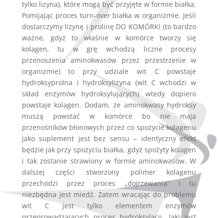
tylko lizyna), które mogą być przyjęte w formie białka.
Pomijając proces turn-over białka w organizmie. Jeśli
dostarczymy lizynę i prolinę DO KOMÓRKI (to bardzo
ważne, gdyż to właśnie w komórce tworzy się
kolagen, tu w grę wchodzą liczne procesy
przenoszenia aminokwasów przez przestrzenie w
organizmie) to przy udziale wit C powstaje
hydroksyprolna i hydroksylizyna (wit C wchodzi w
skład enzymów hydroksylujących) wtedy dopiero
powstaje kolagen. Dodam, że aminokwasy hydroksy
muszą powstać w komórce bo nie maja
przenośników błonowych przez co spożycie kolagenu
jako suplement jest bez sensu – identyczny efekt
będzie jak przy spożyciu białka, gdyż spożyty kolagen
i tak zostanie strawiony w formie aminokwasów. W
dalszej części stworzony polimer kolagenu
przechodzi przez proces „dojrzewania” i tu
niezbędna jest miedź. Zatem wracając do problemu
wit C jest tylko elementem enzymów
przeprowadzających proces hydroksylacji. Jaki jest