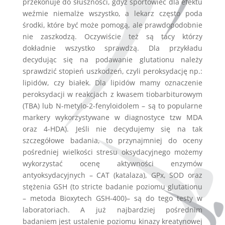
przekonuje do słuszności, gdyż sportowiec dla efektu
weźmie niemalże wszystko, a lekarz często poda
środki, które być może pomogą, ale prawdopodobnie
nie zaszkodzą. Oczywiście też są tacy którzy
dokładnie wszystko sprawdzą. Dla przykładu
decydując się na podawanie glutationu należy
sprawdzić stopień uszkodzeń, czyli peroksydację np.:
lipidów, czy białek. Dla lipidów mamy oznaczenie
peroksydacji w reakcjach z kwasem tiobarbiturowym
(TBA) lub N-metylo-2-fenyloidolem – są to popularne
markery wykorzystywane w diagnostyce tzw MDA
oraz 4-HDA). Jeśli nie decydujemy się na tak
szczegółowe badania, to przynajmniej do oceny
pośredniej wielkości stresu oksydacyjnego możemy
wykorzystać ocenę aktywności enzymów
antyoksydacyjnych – CAT (katalaza), GPx, SOD oraz
stężenia GSH (to stricte badanie poziomu glutationu
– metoda Bioxytech GSH-400)– są do tego testy w
laboratoriach. A już najbardziej pośrednim
badaniem jest ustalenie poziomu kinazy kreatynowej