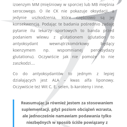
izoenzym MM (mięśniowy w sporcie) lub MB mięśnia
serocowego. O ile CK nie pokazuje oksydacji, a
jedynie uszkodzenia, które częściowo są jej
konsekwencją. Podając te badania pośrednio zadaję
pytanie ilu lekarzy sportowych to banda przed
podaniem wlewu z glutationem (glutation to
antyoksydant wewnątrzkomórkowy będący
koenzymem np. wspomnianej peroksydazy
glutationu). Oczywiście jak nie pomoże to nie
zaszkodzi….
Co do antyoksydantów to jednym z lepiej
działających jest ALA – kwas alfa liponowy.
Oczywiście też Wit C, E, selen, b-karoteny i inne.
Reasumując ja również jestem za stosowaniem
suplementacji, gdyż poziom obciążeń wzrasta,
ale jednocześnie namawiam podawania tylko
niezbędnych w sposób ściśle powiązany z