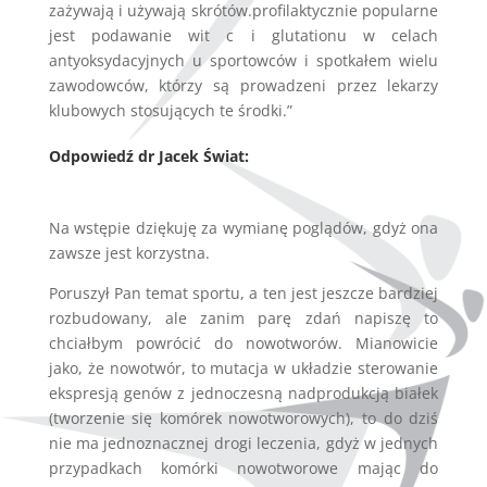
zażywają i używają skrótów.profilaktycznie popularne
jest podawanie wit c i glutationu w celach
antyoksydacyjnych u sportowców i spotkałem wielu
zawodowców, którzy są prowadzeni przez lekarzy
klubowych stosujących te środki.”
O
dpowiedź dr Jacek Świat:
Na wstępie dziękuję za wymianę poglądów, gdyż ona
zawsze jest korzystna.
Poruszył Pan temat sportu, a ten jest jeszcze bardziej
rozbudowany, ale zanim parę zdań napiszę to
chciałbym powrócić do nowotworów. Mianowicie
jako, że nowotwór, to mutacja w układzie sterowanie
ekspresją genów z jednoczesną nadprodukcją białek
(tworzenie się komórek nowotworowych), to do dziś
nie ma jednoznacznej drogi leczenia, gdyż w jednych
przypadkach komórki nowotworowe mając do