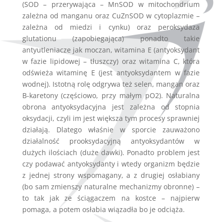
(SOD – przerywająca – MnSOD w mitochondrium
zależna od manganu oraz CuZnSOD w cytoplazmie –
zależna od miedzi i cynku) oraz peroksydaza
glutationu (zapobiegająca) ponadto takie
antyutleniacze jak moczan, witamina E (antyoksydant
w fazie lipidowej – tłuszczy) oraz witamina C, która
odświeża witaminę E (jest antyoksydantem w fazie
wodnej). Istotną rolę odgrywa też selen, mangan oraz
B-karetony (częściowo, przy małym pO2). Naturalna
obrona antyoksydacyjna jest zależna od stopnia
oksydacji, czyli im jest większa tym procesy sprawniej
działają. Dlatego właśnie w sporcie zauważono
działalność prooksydacyjną antyoksydantów w
dużych ilościach (duże dawki). Ponadto problem jest
czy podawać antyoksydanty i wtedy organizm będzie
z jednej strony wspomagany, a z drugiej osłabiany
(bo sam zmienszy naturalne mechanizmy obronne) –
to tak jak ze ściągaczem na kostce – najpierw
pomaga, a potem osłabia wiązadła bo je odciąża.