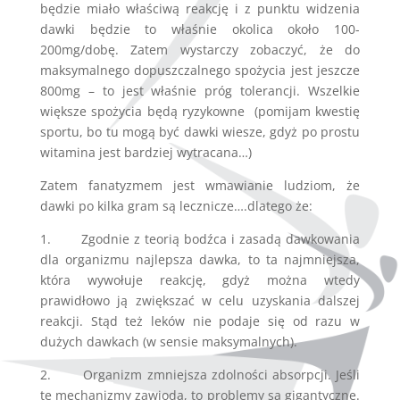
będzie miało właściwą reakcję i z punktu widzenia
dawki będzie to właśnie okolica około 100-
200mg/dobę. Zatem wystarczy zobaczyć, że do
maksymalnego dopuszczalnego spożycia jest jeszcze
800mg – to jest właśnie próg tolerancji. Wszelkie
większe spożycia będą ryzykowne (pomijam kwestię
sportu, bo tu mogą być dawki wiesze, gdyż po prostu
witamina jest bardziej wytracana…)
Zatem fanatyzmem jest wmawianie ludziom, że
dawki po kilka gram są lecznicze….dlatego że:
1. Zgodnie z teorią bodźca i zasadą dawkowania
dla organizmu najlepsza dawka, to ta najmniejsza,
która wywołuje reakcję, gdyż można wtedy
prawidłowo ją zwiększać w celu uzyskania dalszej
reakcji. Stąd też leków nie podaje się od razu w
dużych dawkach (w sensie maksymalnych).
2. Organizm zmniejsza zdolności absorpcji. Jeśli
te mechanizmy zawiodą, to problemy są gigantyczne.