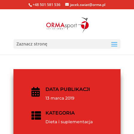
+48 501 581 536
jacek.swiat@orma.pl
Zaznacz stronę
DATA PUBLIKACJI

13 marca 2019
KATEGORIA

Dieta i suplementacja