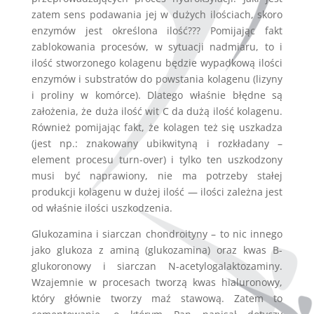
zatem sens podawania jej w dużych ilościach, skoro
enzymów jest określona ilość??? Pomijając fakt
zablokowania procesów, w sytuacji nadmiaru, to i
ilość stworzonego kolagenu będzie wypadkową ilości
enzymów i substratów do powstania kolagenu (lizyny
i proliny w komórce). Dlatego właśnie błędne są
założenia, że duża ilość wit C da dużą ilość kolagenu.
Również pomijając fakt, że kolagen też się uszkadza
(jest np.: znakowany ubikwityną i rozkładany –
element procesu turn-over) i tylko ten uszkodzony
musi być naprawiony, nie ma potrzeby stałej
produkcji kolagenu w dużej ilość — ilości zależna jest
od właśnie ilości uszkodzenia.
Glukozamina i siarczan chondroityny – to nic innego
jako glukoza z aminą (glukozamina) oraz kwas B-
glukoronowy i siarczan N-acetylogalaktozaminy.
Wzajemnie w procesach tworzą kwas hialuronowy,
który głównie tworzy maź stawową. Zatem to