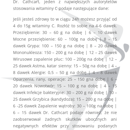
Dr. Cathcart, jeden z największych autorytetów
stosowania witaminy C podaje następujące dane:
Jeśli jesteś zdrowy to w ciągu 24h możesz przyjąć od
4 do 15g witaminy C. Rozłóż to sobie na 4-6 dawek.
Przeziębienie: 30 – 60 g na dobę | 6 – 10 dawek
Mocne przeziębienie: 60 – 100g na dobę | 8 – 15
dawek Grypa: 100 – 150 g na dobę | 8 – 20 dawek
Mononukleoza: 150 – 200 g na dobę | 12 – 25 dawek
Wirusowe zapalenie płuc: 100 – 200g na dobę | 12 –
25 dawek Astma, katar sienny: 15 – 50g na dobę | 4 –
8 dawek Alergie: 0,5 – 50 g na dobę | 4 – 8 dawek
Oparzenia, rany, operacje: 25 – 150 gna dobę | 6 –
20 dawek Nowotwór: 15 – 100 g na dobę | 4 – 15
dawek Infekcje bakteryjne: 30 – 200 g na dobę | 10 –
25 dawek Grzybica (kandydoza): 15 – 200 g na dobę |
6 -25 dawek Zapalenie wątroby: 30 – 100g na dobę |
6 – 15 dawek Dr. Cathcart podaje również, że nie
zaobserwował żadnych skutków ubocznych ani
negatywnych efektów przy stosowaniu podanych