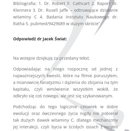
Bibliografia: 1. Dr. Robert F. Cathcart 2. Raport dr.
Klennera 3. Dr. Rusell Jaffe – odtruwające działanie
witaminy C 4. Badania Instytutu Naukowego dr.
Ratha 5. pubmed/9429689 w duzym skrócie”
Odpowiedź dr Jacek Świat:
Na wstępie dziękuję za przesłany tekst.
Odpowiadając na niego rozpocznę od jednej z
najważniejszych kwestii, które na filmie poruszyłem,
a mianowicie fanatyzmu i dążenia do zbijania na tym
kapitału, czyli wmówienie wszystkim wokół, że
odkryło się coś nowego, ale jest się szykanowanym.
Podchodząc do tego logicznie człowiek w dobie
ewolucji oraz ówczesnego życia nigdy nie pobierał
tak dużych dawek witaminy C, dlatego mechanizmy
jej interakcji, czyli bycia w ścisłych osiach z innymi