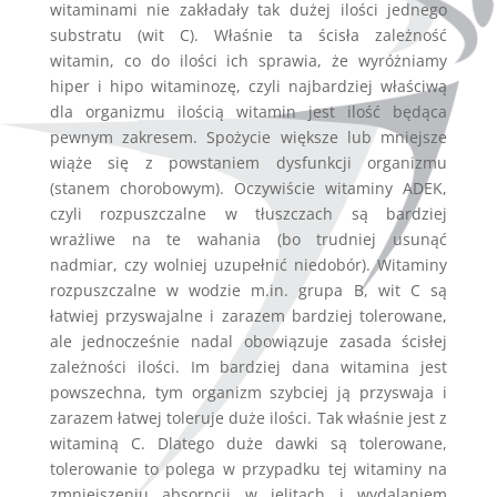
witaminami nie zakładały tak dużej ilości jednego
substratu (wit C). Właśnie ta ścisła zależność
witamin, co do ilości ich sprawia, że wyróżniamy
hiper i hipo witaminozę, czyli najbardziej właściwą
dla organizmu ilością witamin jest ilość będąca
pewnym zakresem. Spożycie większe lub mniejsze
wiąże się z powstaniem dysfunkcji organizmu
(stanem chorobowym). Oczywiście witaminy ADEK,
czyli rozpuszczalne w tłuszczach są bardziej
wrażliwe na te wahania (bo trudniej usunąć
nadmiar, czy wolniej uzupełnić niedobór). Witaminy
rozpuszczalne w wodzie m.in. grupa B, wit C są
łatwiej przyswajalne i zarazem bardziej tolerowane,
ale jednocześnie nadal obowiązuje zasada ścisłej
zależności ilości. Im bardziej dana witamina jest
powszechna, tym organizm szybciej ją przyswaja i
zarazem łatwej toleruje duże ilości. Tak właśnie jest z
witaminą C. Dlatego duże dawki są tolerowane,
tolerowanie to polega w przypadku tej witaminy na
zmniejszeniu absorpcji w jelitach i wydalaniem