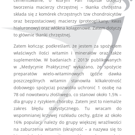
cementowanie, o którym Pan napisał dotyczy
tworzenia macierzy chrzęstnej – tkanka chrzęstna
składa się z komórek chrzęstnych tzw chondroicytów
oraz bezpostaciowej macierzy (proteoglikany, kwas
hialuronowy) oraz włókna kolagenowe. Zatem dotyczy
to głównie tkanki chrzęstnej.
Zatem kończąc podkreślam, że jestem za spożyciem
właściwych ilości witamin i minerałów oraz także
suplementów. W badaniach z 2013r publikowanych
w „Medycynie Praktycznej” wykazano, że spożycie
preparatów wielo-witaminowych (gdzie dawka
poszczególnych witamin stanowiła kilkakrotność
dobowego spożycia) pozwoliła uchronić 1 osobę na
78 od nowotworu złośliwego, co stanowi około 1,5% –
dla grupy z ryzykiem choroby. Zatem jest to niemalże
zakres błędu statystycznego. Tu wracam do
wspomnianej krzywej rozkładu cechy, gdzie aż około
16% populacji należy do grupy większej wrażliwości
na zaburzenia witamin (skrajność – a nazywa się to