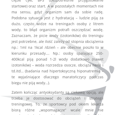
ciężki cykl, BPS (bezpośrednie przygotowanie
startowe) oraz start. A w pozostałych momentach nie
ma sensu, gdyż organizm sam da sobie radę.
Podobna sytuacja jest z hydratacją – ludzie piją za
dużo, często widze na treningach osoby z litrem
wody, to błąd organizm potrafi oszczędzać wodę.
Zaznaczam, że picie wody (izotoników) do treningu
jest potrzebne, ale ilość zależy od stopnia obciążenia
np.: 1ml na 1kcal /dzień – ale obecnie poszło to w
kierunku przesady…. Np.: osoby spalające 250-
400kcal piją ponad 1-2l wody dodatkowo (nawet
izotoników) – woda rozrzedza osocze, obciąża nerki i
td.itd… (badania nad hipertoksyczną hiponatremią –
te wyjaśniające dlaczego maratończycy podczas
biegu nie piją wody…).
Zatem kończąc antyoksydanty są ciekawą opcją, ale
trzeba je dostosować do obciążeń i strategii
treningowej. To, że sportowcy pod okiem lekarza
biorą różne „wspomagacze” wcale mnie nie