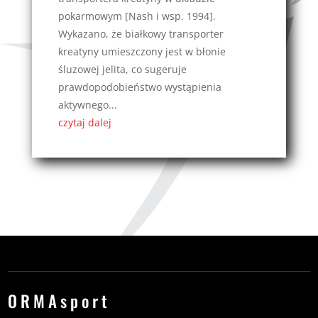
pokarmowym [Nash i wsp. 1994].
Wykazano, że białkowy transporter
kreatyny umieszczony jest w błonie
śluzowej jelita, co sugeruje
prawdopodobieństwo wystąpienia
aktywnego...
czytaj dalej
ORMAsport