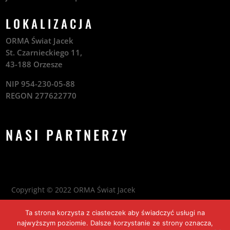
LOKALIZACJA
ORMA Świat Jacek
St. Czarnieckiego 11,
43-188 Orzesze
NIP 954-230-05-88
REGON 277622770
NASI PARTNERZY
Copyright © 2022
ORMA Świat Jacek
Ta strona korzysta z ciasteczek aby świadczyć usługi na
Design by
Modern Solutions IT
najwyższym poziomie. Dalsze korzystanie ze strony oznacza,