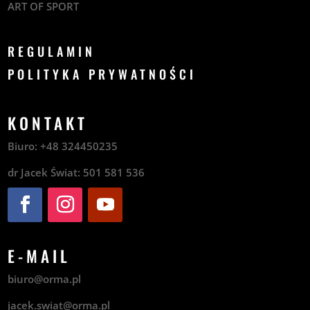
ART OF SPORT
REGULAMIN
POLITYKA PRYWATNOŚCI
KONTAKT
Biuro:
+48
324450235
dr Jacek Świat:
501 581 536
E-MAIL
biuro@orma.pl
jacek.swiat@orma.pl