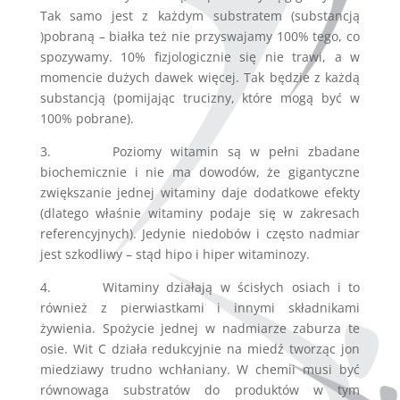
Tak samo jest z każdym substratem (substancją
)pobraną – białka też nie przyswajamy 100% tego, co
spozywamy. 10% fizjologicznie się nie trawi, a w
momencie dużych dawek więcej. Tak będzie z każdą
substancją (pomijając trucizny, które mogą być w
100% pobrane).
3. Poziomy witamin są w pełni zbadane
biochemicznie i nie ma dowodów, że gigantyczne
zwiększanie jednej witaminy daje dodatkowe efekty
(dlatego właśnie witaminy podaje się w zakresach
referencyjnych). Jedynie niedobów i często nadmiar
jest szkodliwy – stąd hipo i hiper witaminozy.
4. Witaminy działają w ścisłych osiach i to
również z pierwiastkami i innymi składnikami
żywienia. Spożycie jednej w nadmiarze zaburza te
osie. Wit C działa redukcyjnie na miedź tworząc jon
miedziawy trudno wchłaniany. W chemii musi być
równowaga substratów do produktów w tym