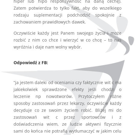
hiper lub hipo responsywność na daną cechę).
Zatem potwierdza to tylko fakt, aby do wszelkiego
rodzaju suplementacji podchodzić spokojnie z
zachowaniem prawidłowych dawek.
Oczywiście każdy jest Panem swojego życia i może
rozbić z nim co chce i wierzyć w co chcę – to nas
wyróżnia i daje nam wolny wybór.
Odpowiedź z FB:
“ja jestem daleki od oceniania czy faktycznie wit c ma
jakiekolwiek sprawdzone efekty jeśli chodzi o
leczenie np nowotworów. Przytoczyłem różne
sposoby zastosowań przez lekarzy, oczywiście każdy
decyduje co ze swoim życiem robić. Bliżej mi do
zastosowań wit c przez sportowców i z
doświadczenia wiem, ze ludzie aktywni fizycznie
sami do końca nie potrafią wytłumaczyć w jakim celu