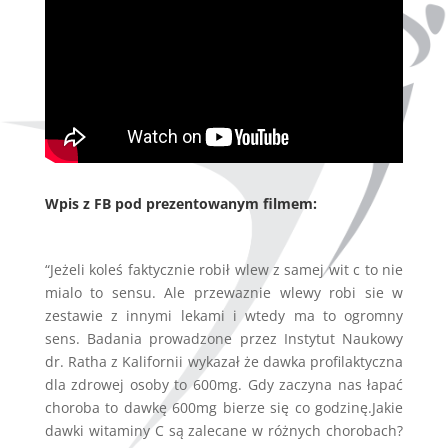
Wpis z FB pod prezentowanym filmem:
“Jeżeli koleś faktycznie robił wlew z samej wit c to nie
mialo to sensu. Ale przewaznie wlewy robi sie w
zestawie z innymi lekami i wtedy ma to ogromny
sens. Badania prowadzone przez Instytut Naukowy
dr. Ratha z Kalifornii wykazał że dawka profilaktyczna
dla zdrowej osoby to 600mg. Gdy zaczyna nas łapać
choroba to dawkę 600mg bierze się co godzinę.Jakie
dawki witaminy C są zalecane w różnych chorobach?