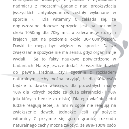
nadmiaru z moczem. Badanie nad prooksydacją
(wszystkich antyoksydantów zostały wykonane w
sporcie ). Dla witaminy C zakłada się, że
dopuszczalne dobowe spożycie jest na poziomie
około 1050mg dla 70kg m.c, a zalecane w różnych
krajach jest na poziomie około 30-100mg/dzień.
Dawki te mogą być większe w sporcie. Dalsze
zwiększanie spożycie nie ma sensu, gdyż organizm je
wydali. Są to fakty naukowe potwierdzone w
badaniach. Należy jeszcze dodać, że wszelkie dawki,
do pewna średnia, czyli zgodnie z rozkładem
naturalnym cechy można przyjąć, że dla 66% osób
będzie to dawka własciwa, dla pozostałych mamy
16% dla których będzie za duża (skrajności) i 16%
(dla których będzie za niska). Dlatego właśnie jedni
ludzie reagują lepiej, a inni w ogóle nie reagują na
zwiększenie dawek. Jednakże jeśli za pożycie
witaminy C przyjmie się górną granicę rozkładu
naturalnego cechy można założyć, że 98%-100% osób