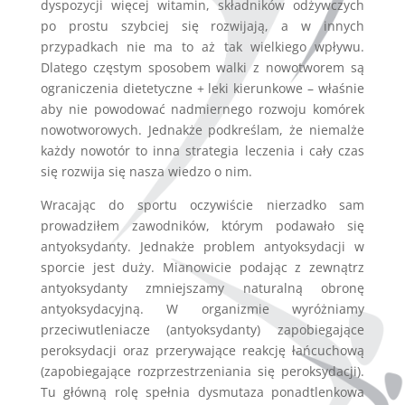
dyspozycji więcej witamin, składników odżywczych
po prostu szybciej się rozwijają, a w innych
przypadkach nie ma to aż tak wielkiego wpływu.
Dlatego częstym sposobem walki z nowotworem są
ograniczenia dietetyczne + leki kierunkowe – właśnie
aby nie powodować nadmiernego rozwoju komórek
nowotworowych. Jednakże podkreślam, że niemalże
każdy nowotór to inna strategia leczenia i cały czas
się rozwija się nasza wiedzo o nim.
Wracając do sportu oczywiście nierzadko sam
prowadziłem zawodników, którym podawało się
antyoksydanty. Jednakże problem antyoksydacji w
sporcie jest duży. Mianowicie podając z zewnątrz
antyoksydanty zmniejszamy naturalną obronę
antyoksydacyjną. W organizmie wyróżniamy
przeciwutleniacze (antyoksydanty) zapobiegające
peroksydacji oraz przerywające reakcję łańcuchową
(zapobiegające rozprzestrzeniania się peroksydacji).
Tu główną rolę spełnia dysmutaza ponadtlenkowa