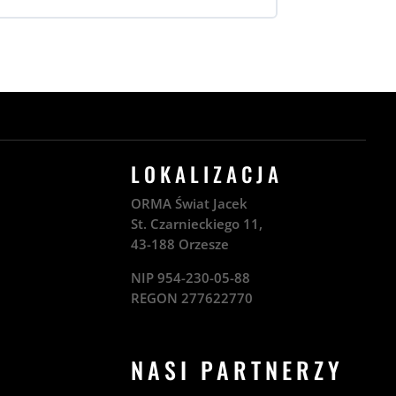
LOKALIZACJA
ORMA Świat Jacek
St. Czarnieckiego 11,
43-188 Orzesze
NIP 954-230-05-88
REGON 277622770
NASI PARTNERZY