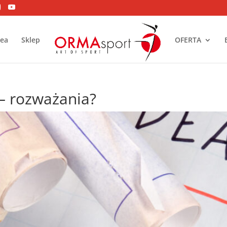
dea
Sklep
OFERTA
 – rozważania?