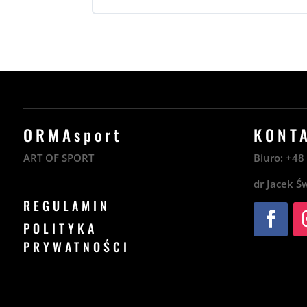
ORMAsport
KONT
ART OF SPORT
Biuro:
+4
dr Jacek Ś
REGULAMIN
POLITYKA
PRYWATNOŚCI