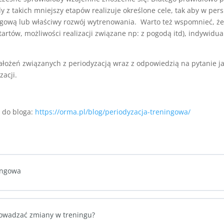
 z takich mniejszy etapów realizuje określone cele, tak aby w pe
ngową lub właściwy rozwój wytrenowania. Warto też wspomnieć, ż
startów, możliwości realizacji związane np: z pogodą itd), indywid
ałożeń związanych z periodyzacją wraz z odpowiedzią na pytanie 
zacji.
ż do bloga:
https://orma.pl/blog/periodyzacja-treningowa/
ningowa
prowadzać zmiany w treningu?