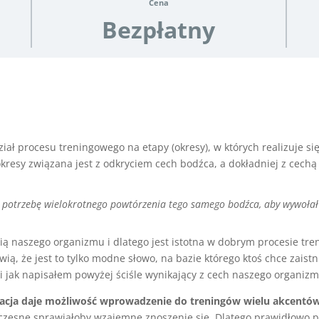
Cena
Bezpłatny
dział procesu treningowego na etapy (okresy), w których realizuje 
kresy związana jest z odkryciem cech bodźca, a dokładniej z cechą
e potrzebę wielokrotnego powtórzenia tego samego bodźca, aby wywołał 
logią naszego organizmu i dlatego jest istotna w dobrym procesie 
ią, że jest to tylko modne słowo, na bazie którego ktoś chce zaistnie
i jak napisałem powyżej ściśle wynikający z cech naszego organizm
acja daje możliwość wprowadzenie do treningów wielu akcentó
czesne sprawiałoby wzajemne znoszenie się. Dlatego prawidłowo p