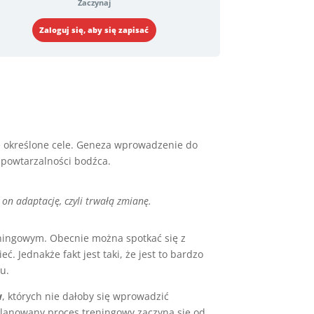
Zaczynaj
Zaloguj się, aby się zapisać
się określone cele. Geneza wprowadzenie do
 powtarzalności bodźca.
on adaptację, czyli trwałą zmianę.
treningowym. Obecnie można spotkać się z
ć. Jednakże fakt jest taki, że jest to bardzo
u.
w
, których nie dałoby się wprowadzić
lanowany proces treningowy zaczyna się od