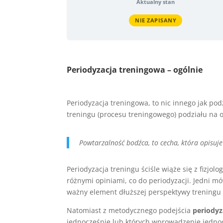
Aktualny stan
NIE ZAPISANY
Periodyzacja treningowa – ogólnie
Periodyzacja treningowa, to nic innego jak po
treningu (procesu treningowego) podziału na o
Powtarzalność bodźca, to cecha, która opisuj
Periodyzacja treningu ściśle wiąże się z fizjo
różnymi opiniami, co do periodyzacji. Jedni mów
ważny element dłuższej perspektywy treningu 
Natomiast z metodycznego podejścia
periodyz
jednocześnie lub których wprowadzenie jedno