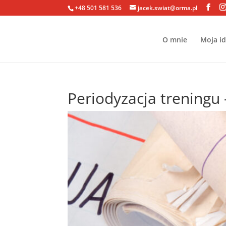
+48 501 581 536
jacek.swiat@orma.pl
O mnie
Moja i
Periodyzacja treningu