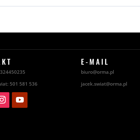
AKT
E-MAIL
8
324450235
biuro@orma.pl
wiat:
501 581 536
jacek.swiat@orma.pl