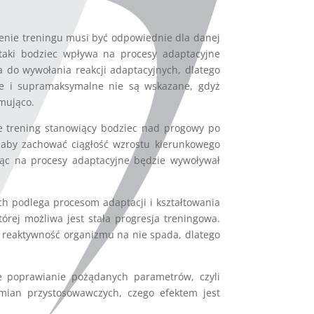
żenie treningu musi być odpowiednie dla danej
 taki bodziec wpływa na procesy adaptacyjne
a do wywołania reakcji adaptacyjnych, dlatego
ne i supramaksymalne nie są wskazane, gdyż
amująco.
e trening stanowiący bodziec nad progowy po
 aby zachować ciągłość wzrostu kierunkowego
ając na procesy adaptacyjne będzie wywoływał
h podlega procesom adaptacji i kształtowania
rej możliwa jest stała progresja treningowa.
e reaktywność organizmu na nie spada, dlatego
e poprawianie pożądanych parametrów, czyli
mian przystosowawczych, czego efektem jest