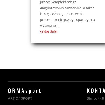
proces kompleksowego
diagnozowania zawodnika, a także
istotę złożonego planowania
procesu treningowego opartego na
wykonanej...
czytaj dalej
ORMAsport
KONT
ART OF SPORT
Biuro:
+4