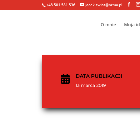
+48 501 581 536
jacek.swiat@orma.pl
O mnie
Moja i
DATA PUBLIKACJI

13 marca 2019