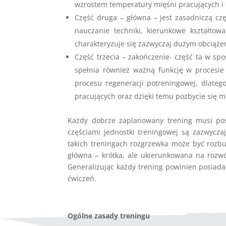
wzrostem temperatury mięśni pracujących i 
Część druga – główna – jest zasadniczą czę
nauczanie techniki, kierunkowe kształto
charakteryzuje się zazwyczaj dużym obciąż
Część trzecia – zakończenie- część ta w sp
spełnia również ważną funkcję w procesie
procesu regeneracji potreningowej, dlatego
pracujących oraz dzięki temu pozbycie się m
Każdy dobrze zaplanowany trening musi pos
częściami jednostki treningowej są zazwycz
takich treningach rozgrzewka może być rozb
główna – krótka, ale ukierunkowana na rozwó
Generalizując każdy trening powinien posiadać 
ćwiczeń.
Ogólne zasady treningu