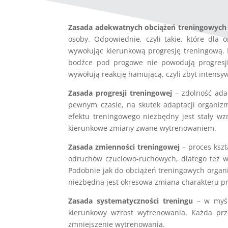
Zasada adekwatnych obciążeń treningowych
osoby. Odpowiednie, czyli takie, które dla
wywołując kierunkową progresję treningową. B
bodźce pod progowe nie powodują progresji
wywołują reakcję hamującą, czyli zbyt intensyw
Zasada progresji treningowej
– zdolność ada
pewnym czasie, na skutek adaptacji organiz
efektu treningowego niezbędny jest stały wz
kierunkowe zmiany zwane wytrenowaniem.
Zasada zmienności treningowej
– proces kszt
odruchów czuciowo-ruchowych, dlatego też w 
Podobnie jak do obciążeń treningowych organi
niezbędna jest okresowa zmiana charakteru pr
Zasada systematyczności treningu
– w myśl 
kierunkowy wzrost wytrenowania. Każda prz
zmniejszenie wytrenowania.