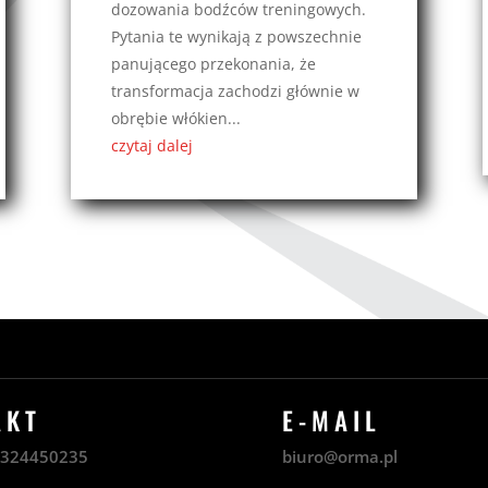
dozowania bodźców treningowych.
Pytania te wynikają z powszechnie
panującego przekonania, że
transformacja zachodzi głównie w
obrębie włókien...
czytaj dalej
AKT
E-MAIL
8
324450235
biuro@orma.pl