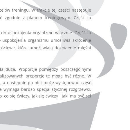
elów treningu. W trakcie tej części następuje
żeń zgodnie z planem treningowym. Część ta
i do uspokojenia organizmu włącznie. Część ta
o uspokojenia organizmu umożliwia skrócenie
kościowe, które umożliwiają dokrwienie mięśni
ła duża. Proporcje pomiędzy poszczególnymi
jalizowanych proporcje te mogą być różne. W
, a następnie po niej może występować część
e wymaga bardzo specjalistycznej rozgrzewki.
co się ćwiczy, jak się ćwiczy i jaki ma być cel