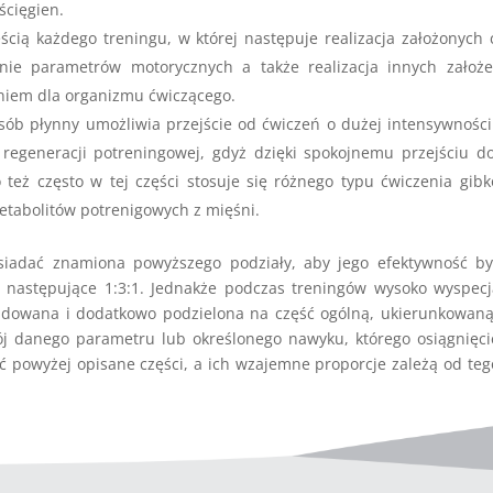
ścięgien.
ścią każdego treningu, w której następuje realizacja założonych c
wanie parametrów motorycznych a także realizacja innych zało
eniem dla organizmu ćwiczącego.
osób płynny umożliwia przejście od ćwiczeń o dużej intensywnośc
 regeneracji potreningowej, gdyż dzięki spokojnemu przejściu d
 też często w tej części stosuje się różnego typu ćwiczenia gib
etabolitów potrenigowych z mięśni.
iadać znamiona powyższego podziały, aby jego efektywność by
aj następujące 1:3:1. Jednakże podczas treningów wysoko wyspec
udowana i dodatkowo podzielona na część ogólną, ukierunkowaną
j danego parametru lub określonego nawyku, którego osiągnięci
powyżej opisane części, a ich wzajemne proporcje zależą od tego, 