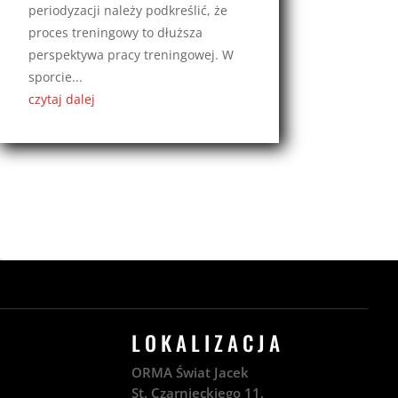
periodyzacji należy podkreślić, że
proces treningowy to dłuższa
perspektywa pracy treningowej. W
sporcie...
czytaj dalej
LOKALIZACJA
ORMA Świat Jacek
St. Czarnieckiego 11,