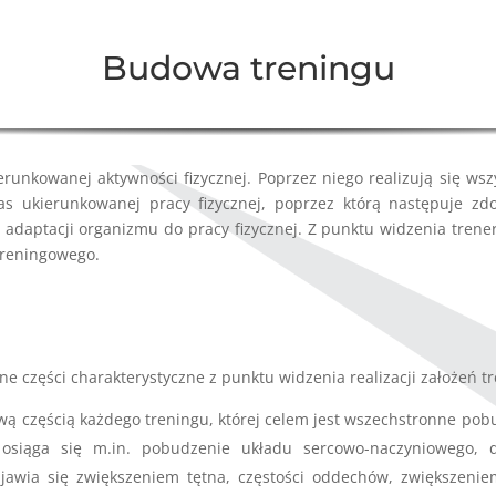
Budowa treningu
runkowanej aktywności fizycznej. Poprzez niego realizują się wszy
zas ukierunkowanej pracy fizycznej, poprzez którą następuje 
ptacji organizmu do pracy fizycznej. Z punktu widzenia trenera
treningowego.
e części charakterystyczne z punktu widzenia realizacji założeń t
ową częścią każdego treningu, której celem jest wszechstronne pob
 osiąga się m.in. pobudzenie układu sercowo-naczyniowego,
awia się zwiększeniem tętna, częstości oddechów, zwiększenie