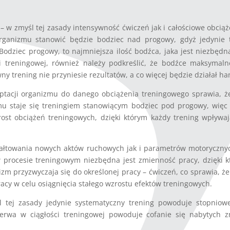
– w zmyśl tej zasady intensywność ćwiczeń jak i całościowe obcią
 organizmu stanowić będzie bodziec nad progowy, gdyż jedynie
odziec progowy, to najmniejsza ilość bodźca, jaka jest niezbędn
 treningowej, również należy podkreślić, że bodźce maksymal
ny trening nie przyniesie rezultatów, a co więcej będzie działał h
ptacji organizmu do danego obciążenia treningowego sprawia, ż
mu staje się treningiem stanowiącym bodziec pod progowy, więc
rost obciążeń treningowych, dzięki którym każdy trening wpływ
ałtowania nowych aktów ruchowych jak i parametrów motorycznyc
procesie treningowym niezbędna jest zmienność pracy, dzięki któ
zm przyzwyczaja się do określonej pracy – ćwiczeń, co sprawia, ż
acy w celu osiągnięcia stałego wzrostu efektów treningowych.
tej zasady jedynie systematyczny trening powoduje stopniow
erwa w ciągłości treningowej powoduje cofanie się nabytych z