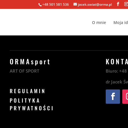
+48 501 581 536
jacek.swiat@orma.pl
O mnie
Moja i
ORMAsport
KONT
ART OF SPORT
Biuro:
+4
dr Jacek Ś
REGULAMIN
POLITYKA
PRYWATNOŚCI