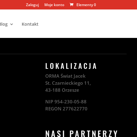
Zaloguj
Moje konto
Elementy 0
Blog
Kontakt
LOKALIZACJA
ORMA Świat Jacek
St. Czarnieckiego 11,
43-188 Orzesze
NIP 954-230-05-88
REGON 277622770
NASI PARTNERZY