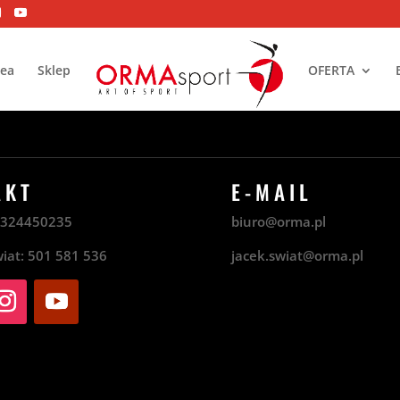
dea
Sklep
OFERTA
AKT
E-MAIL
8
324450235
biuro@orma.pl
wiat:
501 581 536
jacek.swiat@orma.pl