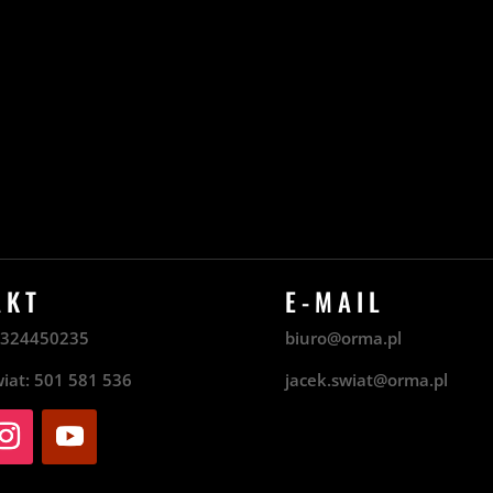
AKT
E-MAIL
8
324450235
biuro@orma.pl
wiat:
501 581 536
jacek.swiat@orma.pl