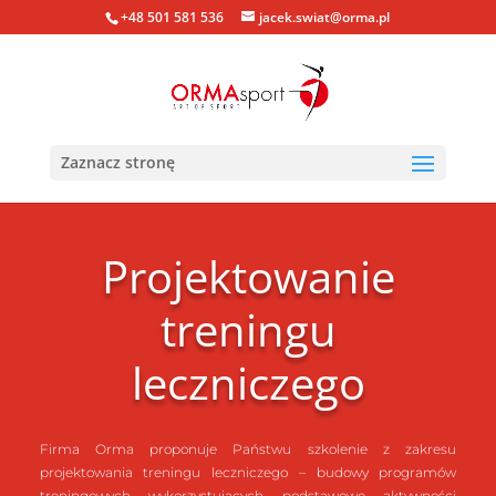
+48 501 581 536
jacek.swiat@orma.pl
Zaznacz stronę
Projektowanie
treningu
leczniczego
Firma Orma proponuje Państwu szkolenie z zakresu
projektowania treningu leczniczego – budowy programów
treningowych wykorzystujących podstawowe aktywności