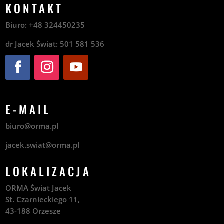
KONTAKT
Biuro:
+48
324450235
dr Jacek Świat:
501 581 536
E-MAIL
biuro@orma.pl
jacek.swiat@orma.pl
LOKALIZACJA
ORMA Świat Jacek
St. Czarnieckiego 11,
43-188 Orzesze