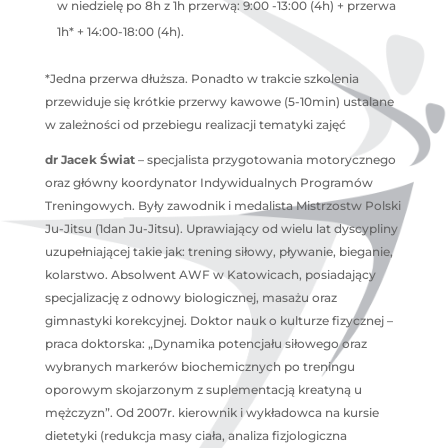
w niedzielę po 8h z 1h przerwą: 9:00 -13:00 (4h) + przerwa
1h* + 14:00-18:00 (4h).
*Jedna przerwa dłuższa. Ponadto w trakcie szkolenia
przewiduje się krótkie przerwy kawowe (5-10min) ustalane
w zależności od przebiegu realizacji tematyki zajęć
dr Jacek Świat
– specjalista przygotowania motorycznego
oraz główny koordynator Indywidualnych Programów
Treningowych. Były zawodnik i medalista Mistrzostw Polski
Ju-Jitsu (1dan Ju-Jitsu). Uprawiający od wielu lat dyscypliny
uzupełniającej takie jak: trening siłowy, pływanie, bieganie,
kolarstwo. Absolwent AWF w Katowicach, posiadający
specjalizację z odnowy biologicznej, masażu oraz
gimnastyki korekcyjnej. Doktor nauk o kulturze fizycznej –
praca doktorska: „Dynamika potencjału siłowego oraz
wybranych markerów biochemicznych po treningu
oporowym skojarzonym z suplementacją kreatyną u
mężczyzn”. Od 2007r. kierownik i wykładowca na kursie
dietetyki (redukcja masy ciała, analiza fizjologiczna