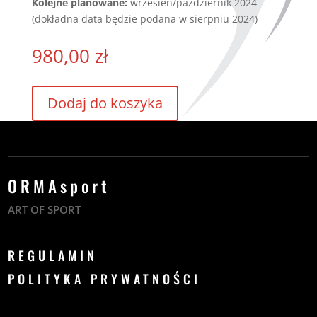
Kolejne planowane:
wrzesień/październik 2024
(dokładna data będzie podana w sierpniu 2024)
980,00
zł
Dodaj do koszyka
ORMAsport
ART OF SPORT
REGULAMIN
POLITYKA PRYWATNOŚCI