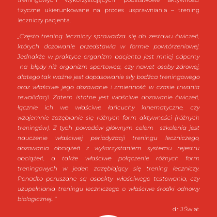
fizyczne ukierunkowane na proces usprawniania – trening
leczniczy pacjenta.
„Często trening leczniczy sprowadza się do zestawu ćwiczeń,
których dozowanie przedstawia w formie powtórzeniowej.
Jednakże w praktyce organizm pacjenta jest mniej odporny
na błędy niż organizm sportowca, czy nawet osoby zdrowej,
dlatego tak ważne jest dopasowanie siły bodźca treningowego
oraz właściwe jego dozowanie i zmienność w czasie trwania
rewalidacji. Zatem istotne jest właściwe dozowanie ćwiczeń,
łącznie ich we właściwe łańcuchy kinematyczne, czy
wzajemnie zazębianie się różnych form aktywności (różnych
treningów). Z tych powodów głównym celem szkolenia jest
nauczenie właściwej periodyzacji treningu leczniczego,
dozowania obciążeń z wykorzystaniem systemu rejestru
obciążeń, a także właściwe połączenie różnych form
treningowych w jeden zazębiający się trening leczniczy.
Ponadto poruszane są aspekty właściwego testowania, czy
uzupełniania treningu leczniczego o właściwe środki odnowy
biologicznej…”
dr J.Świat