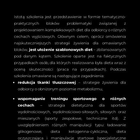
Istotą szkolenia jest przedstawienie w formie tematyczno-
praktycznych bloków problematyki związanej z
projektowaniem kompleksowych diet dla odbiorcy o różnych
cechach wyjściowych. Głównym celem, oprócz omówienia
najskuteczniejszych strategii żywienia dla omawianych
bloków,
jest ułożenie szablonowych diet
– zbilansowanych
pod danym kątem. Szkolenie oparte jest na faktycznych
przypadkach osób, dla których realizowana była dieta wraz z
oceną skuteczności (praca na przypadkach). Podczas
szkolenia omawiane są następujące zagadnienia:
redukcja tkanki tłuszczowej
– strategie żywienia dla
odbiorcy o obniżonym poziomie metabolizmu,
wspomaganie treningu sportowego o różnych
cechach
– strategia dietetyczna dla sportów
wydolnościowych, wydolnościowo-siłowych, siłowych oraz
mieszanych (sporty zespołowe, techniczne itd). Z
uwzględnieniem różnych manipulacji typu: ładowanie
glikogenowe, dieta ketogenna-cykliczna, dieta
oczyszczająca i manipulacje startowe (specjalistyczne