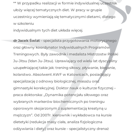
** W przypadku realizacji w formie indywidualnej uczestnik
ułoży więcej tematycznych diet. W pracy w grupie
uczestnicy wymieniają się tematycznymi dietami, dlatego
w szkoleniu
indywidualnym tych diet układa więcej.
dr Jacek Świat
– specjalista przygotowania motorycznego
oraz główny koordynator Indywidualnych Programów
Treningowych. Były zawodnik i medalista Mistrzostw Polski
Ju-Jitsu (1dan Ju-Jitsu). Uprawiający od wielu lat dyscypliny
uzupełniającej takie jak: trening siłowy, pływanie, bieganie,
kolarstwo. Absolwent AWF w Katowicach, posiadający
specjalizację z odnowy biologicznej, masażu oraz
gimnastyki korekcyjnej. Doktor nauk o kulturze fizycznej –
praca doktorska: „Dynamika potencjału siłowego oraz
wybranych markerów biochemicznych po treningu
oporowym skojarzonym z suplementacją kreatyną u
mężczyzn”. Od 2007r. kierownik i wykładowca na kursie
dietetyki (redukcja masy ciała, analiza fizjologiczna
odżywiania i diety) oraz kursie – specjalistyczny drenaż