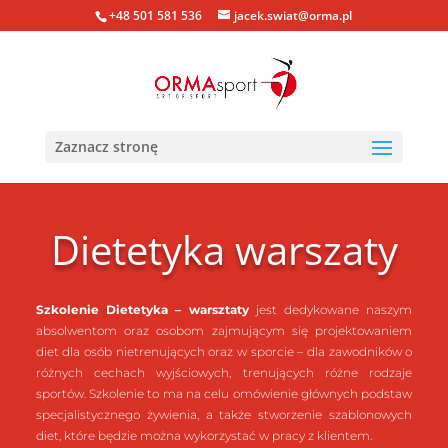
+48 501 581 536
jacek.swiat@orma.pl
Zaznacz stronę
Dietetyka warszaty
Szkolenie Dietetyka – warsztaty
jest dedykowane naszym
absolwentom oraz osobom zajmującym się projektowaniem
diet dla osób nietrenujących oraz w sporcie – dla zawodników o
różnych cechach wyjściowych, trenujących różne rodzaje
sportów. Szkolenie to ma na celu omówienie głównych podstaw
specjalistycznego żywienia, a także stworzenie szablonowych
diet, które będzie można wykorzystać w pracy z klientem.