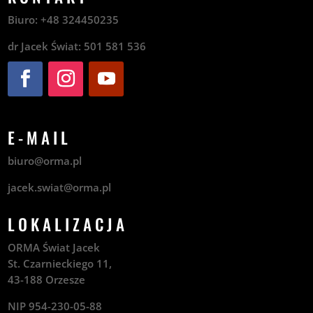
Biuro:
+48
324450235
dr Jacek Świat:
501 581 536
E-MAIL
biuro@orma.pl
jacek.swiat@orma.pl
LOKALIZACJA
ORMA Świat Jacek
St. Czarnieckiego 11,
43-188 Orzesze
NIP 954-230-05-88